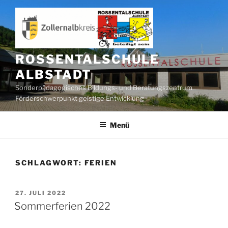
Zum
Inhalt
springen
ROSSENTALSCHULE
ALBSTADT
Sonderpädagogisches Bildungs- und Beratungszentrum
Förderschwerpunkt geistige Entwicklung
Menü
SCHLAGWORT:
FERIEN
VERÖFFENTLICHT
27. JULI 2022
AM
Sommerferien 2022