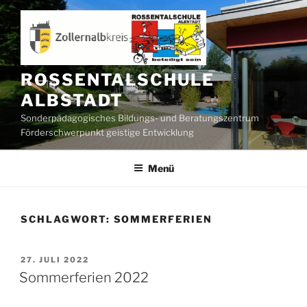
Zum
Inhalt
springen
ROSSENTALSCHULE
ALBSTADT
Sonderpädagogisches Bildungs- und Beratungszentrum
Förderschwerpunkt geistige Entwicklung
Menü
SCHLAGWORT:
SOMMERFERIEN
VERÖFFENTLICHT
27. JULI 2022
AM
Sommerferien 2022