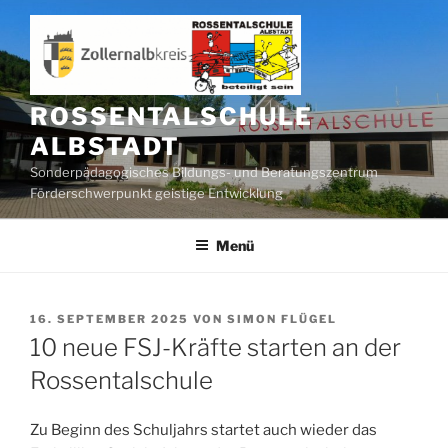
Zum
Inhalt
springen
ROSSENTALSCHULE
ALBSTADT
Sonderpädagogisches Bildungs- und Beratungszentrum
Förderschwerpunkt geistige Entwicklung
Menü
VERÖFFENTLICHT
16. SEPTEMBER 2025
VON
SIMON FLÜGEL
AM
10 neue FSJ-Kräfte starten an der
Rossentalschule
Zu Beginn des Schuljahrs startet auch wieder das