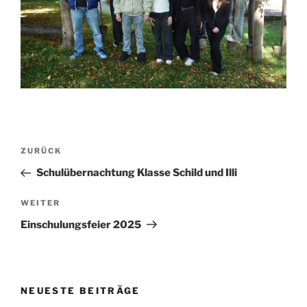
Beitragsnavigation
Vorheriger
ZURÜCK
Beitrag
Schulübernachtung Klasse Schild und Illi
Nächster
WEITER
Beitrag
Einschulungsfeier 2025
NEUESTE BEITRÄGE