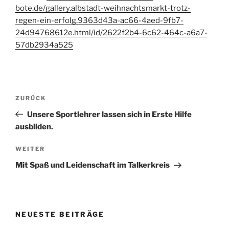
bote.de/gallery.albstadt-weihnachtsmarkt-trotz-
regen-ein-erfolg.9363d43a-ac66-4aed-9fb7-
24d94768612e.html/id/2622f2b4-6c62-464c-a6a7-
57db2934a525
Beitragsnavigation
Vorheriger
ZURÜCK
Beitrag
Unsere Sportlehrer lassen sich in Erste Hilfe
ausbilden.
Nächster
WEITER
Beitrag
Mit Spaß und Leidenschaft im Talkerkreis
NEUESTE BEITRÄGE