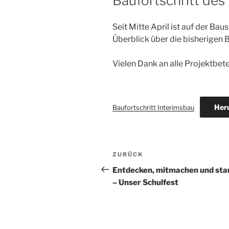
Baufortschritt des
Seit Mitte April ist auf der Baus
Überblick über die bisherigen 
Vielen Dank an alle Projektbete
Her
Baufortschritt Interimsbau
Beitragsnavigation
Vorheriger
ZURÜCK
Beitrag
Entdecken, mitmachen und st
– Unser Schulfest