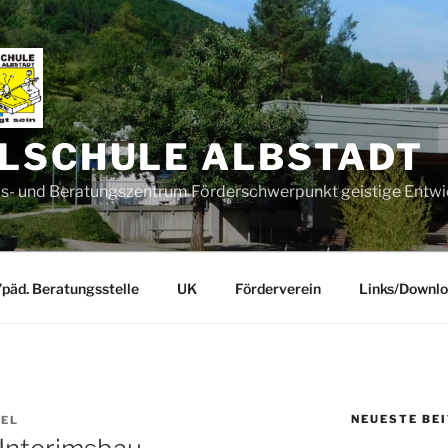
LSCHULE ALBSTADT
- und Beratungszentrum Förderschwerpunkt geistige Entwi
’päd. Beratungsstelle
UK
Förderverein
Links/Downl
NEUESTE BE
GEL