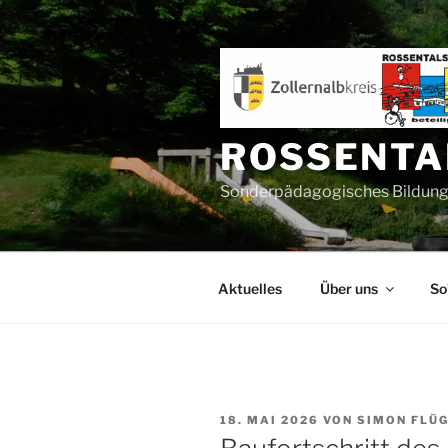
Zum
Inhalt
springen
ROSSENTA
Sonderpädagogisches Bildungs
Aktuelles
Über uns
So
VERÖFFENTLICHT
18. MAI 2026
VON
SIMON FLÜ
AM