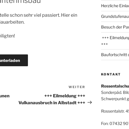
 Interimsbau
Herzliche Einl
telle schon sehr viel passiert. Hier ein
Grundstufenau
Bauarbeiten.
Besuch der Par
iligten!
+++ Eilmeldung
+++
Baufortschritt
unterladen
KONTAKT
Rossentalschu
WEITER
Nächster
Sonderpäd. Bi
Beitrag
aunen
+++ Eilmeldung +++
Schwerpunkt ge
Vulkanausbruch in Albstadt +++
Rossentalstr. 4
Fon: 07432 90