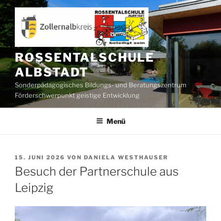
Zum
Inhalt
springen
ROSSENTALSCHULE
ALBSTADT
Sonderpädagogisches Bildungs- und Beratungszentrum
Förderschwerpunkt geistige Entwicklung
Menü
VERÖFFENTLICHT
15. JUNI 2026
VON
DANIELA WESTHAUSER
AM
Besuch der Partnerschule aus
Leipzig