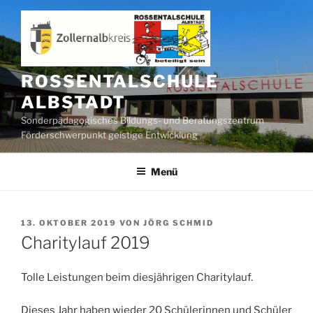
Zum
Inhalt
springen
ROSSENTALSCHULE
ALBSTADT
Sonderpädagogisches Bildungs- und Beratungszentrum
Förderschwerpunkt geistige Entwicklung
Menü
VERÖFFENTLICHT
13. OKTOBER 2019
VON
JÖRG SCHMID
AM
Charitylauf 2019
Tolle Leistungen beim diesjährigen Charitylauf.
Dieses Jahr haben wieder 20 Schülerinnen und Schüler