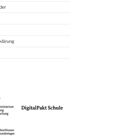
der
klärung