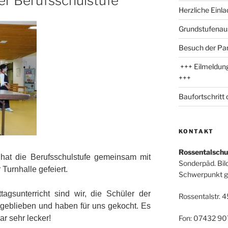
er Berufsschulstufe
Herzliche Einl
Grundstufenau
Besuch der Par
+++ Eilmeldung
+++
Baufortschritt
KONTAKT
Rossentalschu
hat die Berufsschulstufe gemeinsam mit
Sonderpäd. Bi
Turnhalle gefeiert.
Schwerpunkt ge
gsunterricht sind wir, die Schüler der
Rossentalstr. 4
e geblieben und haben für uns gekocht. Es
Fon: 07432 90
ar sehr lecker!