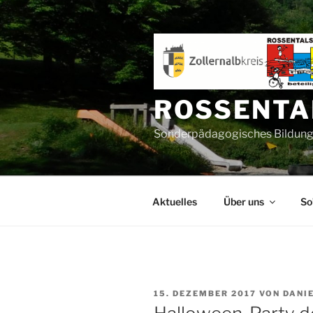
Zum
Inhalt
springen
ROSSENTA
Sonderpädagogisches Bildungs
Aktuelles
Über uns
So
VERÖFFENTLICHT
15. DEZEMBER 2017
VON
DANI
AM