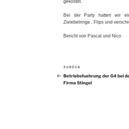
gekostet.
Bei der Party hatten wir ei
Zwiebelringe , Flips und versch
Bericht von Pascal und Nico
Beitragsnavigation
Vorheriger
ZURÜCK
Beitrag
Betriebsfuehrung der G4 bei d
Firma Stingel