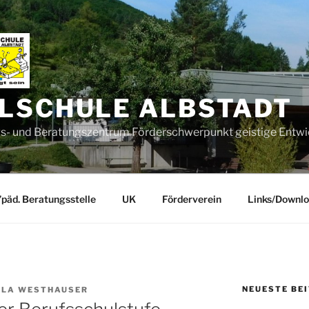
LSCHULE ALBSTADT
- und Beratungszentrum Förderschwerpunkt geistige Entwi
’päd. Beratungsstelle
UK
Förderverein
Links/Downl
NEUESTE BE
ELA WESTHAUSER