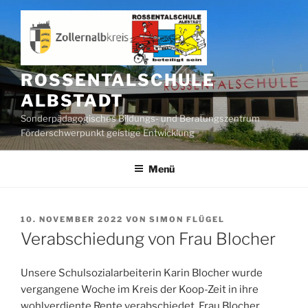
Zum
Inhalt
springen
ROSSENTALSCHULE
ALBSTADT
Sonderpädagogisches Bildungs- und Beratungszentrum
Förderschwerpunkt geistige Entwicklung
Menü
VERÖFFENTLICHT
10. NOVEMBER 2022
VON
SIMON FLÜGEL
AM
Verabschiedung von Frau Blocher
Unsere Schulsozialarbeiterin Karin Blocher wurde
vergangene Woche im Kreis der Koop-Zeit in ihre
wohlverdiente Rente verabschiedet. Frau Blocher