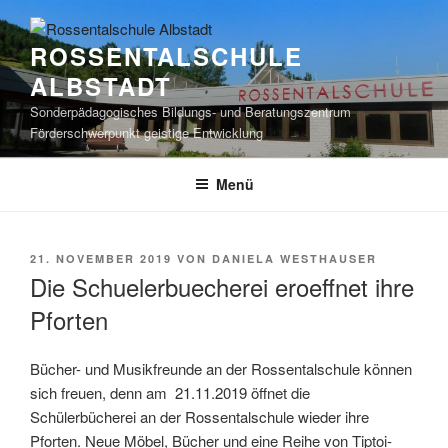
Zum
Inhalt
ROSSENTALSCHULE
springen
ALBSTADT
Sonderpädagogisches Bildungs- und Beratungszentrum
Förderschwerpunkt geistige Entwicklung
Menü
VERÖFFENTLICHT
21. NOVEMBER 2019
VON
DANIELA WESTHAUSER
AM
Die Schuelerbuecherei eroeffnet ihre
Pforten
Bücher- und Musikfreunde an der Rossentalschule können
sich freuen, denn am 21.11.2019 öffnet die
Schülerbücherei an der Rossentalschule wieder ihre
Pforten. Neue Möbel, Bücher und eine Reihe von Tiptoi-